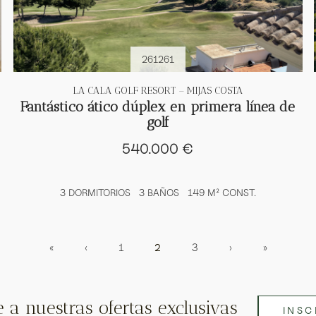
261261
LA CALA GOLF RESORT – MIJAS COSTA
Fantástico ático dúplex en primera línea de
golf
540.000 €
3 DORMITORIOS
3 BAÑOS
149 M² CONST.
«
‹
1
2
3
›
»
e a nuestras ofertas exclusivas
INSC