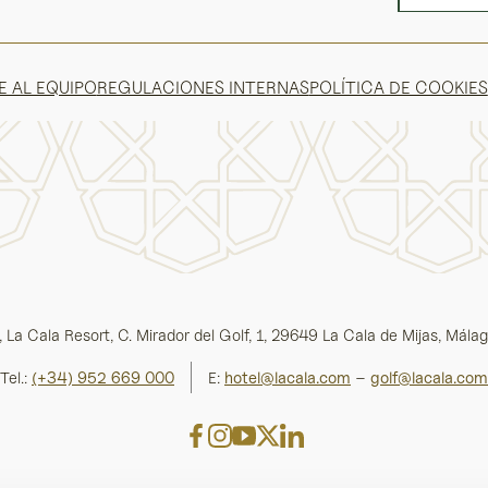
E AL EQUIPO
REGULACIONES INTERNAS
POLÍTICA DE COOKIES
La Cala Resort, C. Mirador del Golf, 1, 29649 La Cala de Mijas, Mála
Tel.:
(+34) 952 669 000
E:
hotel@lacala.com
–
golf@lacala.com